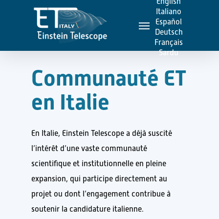
English
Skip
Italiano
Menu
to
Español
Deutsch
main
Français
content
Sardu
C
o
m
m
u
n
a
u
t
é
E
T
e
n
I
t
a
l
i
e
En Italie, Einstein Telescope a déjà suscité
l’intérêt d’une vaste communauté
scientifique et institutionnelle en pleine
expansion, qui participe directement au
projet ou dont l’engagement contribue à
soutenir la candidature italienne.