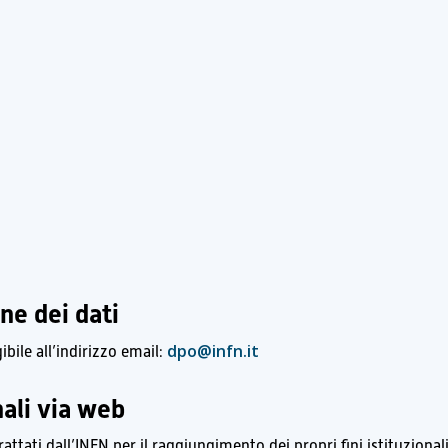
ne dei dati
dpo@infn.it
ibile all’indirizzo email:
nali via web
rattati dall’INFN per il raggiungimento dei propri fini istituziona