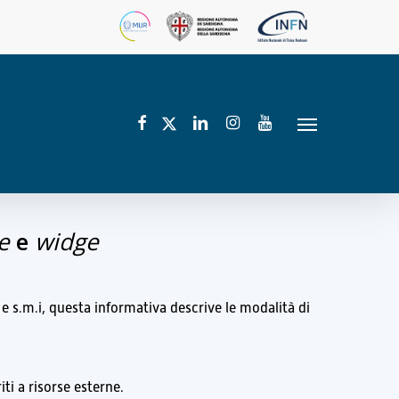
facebook
linkedin
instagram
youtube
twitter
Menu
e
e
widge
e s.m.i, questa informativa descrive le modalità di
ti a risorse esterne.