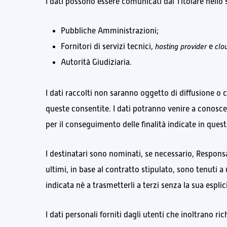
I dati possono essere comunicati dal Titolare nello s
Pubbliche Amministrazioni;
Fornitori di servizi tecnici,
hosting provider
e
clo
Autorità Giudiziaria.
I dati raccolti non saranno oggetto di diffusione o 
queste consentite. I dati potranno venire a conoscenz
per il conseguimento delle finalità indicate in ques
I destinatari sono nominati, se necessario, Responsa
ultimi, in base al contratto stipulato, sono tenuti a 
indicata né a trasmetterli a terzi senza la sua espli
I dati personali forniti dagli utenti che inoltrano ri