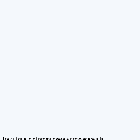
li, tra cui quello di promuovere e provvedere alla