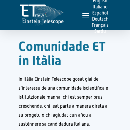
English
Skip
Italiano
Menu
to
Español
Deutsch
main
Français
content
Sardu
C
o
m
u
n
i
d
a
d
e
E
T
i
n
I
t
à
l
i
a
In It
à
lia Einstein Telescope
gosat giai de
s
’interess
u
d
e
una
comuni
dade
i
scient
ì
fica e
istitu
t
zionale
manna
,
chi est semper
prus
creschende
, ch
i
leat parte
a manera
d
i
reta a
su
proget
u
o
chi agiudat cun aficu
a
sustènnere
s
a candida
d
ura
It
a
lia
na.