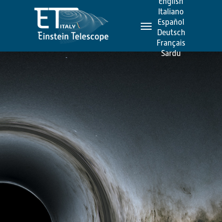
English
Skip
Italiano
Menu
to
Español
Deutsch
main
Français
content
Sardu