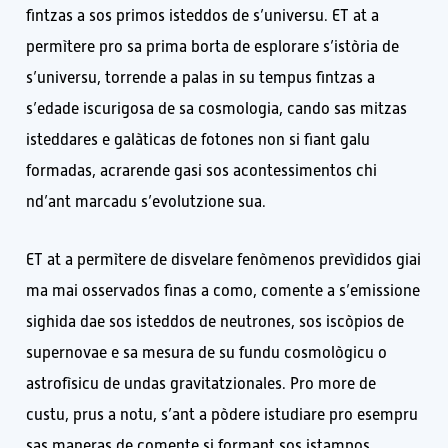
fintzas a sos primos isteddos de s’universu. ET at a
permìtere pro sa prima borta de esplorare s’istòria de
s’universu, torrende a palas in su tempus fintzas a
s’edade iscurigosa de sa cosmologia, cando sas mitzas
isteddares e galàticas de fotones non si fiant galu
formadas, acrarende gasi sos acontessimentos chi
nd’ant marcadu s’evolutzione sua.
ET at a permìtere de disvelare fenòmenos prevìdidos giai
ma mai osservados finas a como, comente a s’emissione
sighida dae sos isteddos de neutrones, sos iscòpios de
supernovae e sa mesura de su fundu cosmològicu o
astrofìsicu de undas gravitatzionales. Pro more de
custu, prus a notu, s’ant a pòdere istudiare pro esempru
sas maneras de comente si formant sos istampos