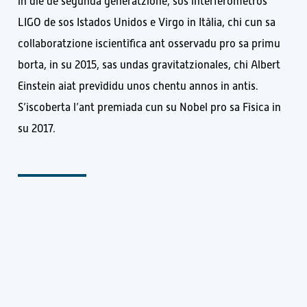
in die de segunda generatzione, sos interferòmetros
LIGO de sos Istados Unidos e Virgo in Itàlia, chi cun sa
collaboratzione iscientìfica ant osservadu pro sa primu
borta, in su 2015, sas undas gravitatzionales, chi Albert
Einstein aiat prevìdidu unos chentu annos in antis.
S’iscoberta l’ant premiada cun su Nobel pro sa Fìsica in
su 2017.