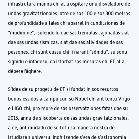
infrastrutura manna chi at a ospitare unu disveladore de
undas gravitatzionales intre de sos 100 e sos 300 metros
de profundidade a tales chi abarret in cunditziones de
“mudìmine”, isulende·lu dae sas trèmulas cajonadas siat
dae sas undas sìsmicas, siat dae sas atividades de sas
pessones, chi sunt cussu chi li narant “sònidu”, su sonu
sighidu e infadosu, ca istorbat sas mesuras chi ET at a
dèpere fàghere.
S’idea de su progetu de ET si fundat in sos resurtos
bonos essidos a campu cun su Nobel chi ant tentu Virgo
e LIGO chi, pro more de sas osservatziones fatas dae su
2015, annu de s’iscoberta de sas undas gravitatzionales,
a oe, ant mudadu de su totu sa manera nostra de
istudiare s’universu, inghitzende s’era de s’astronomia