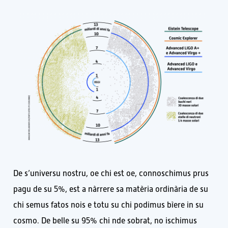
De s’universu nostru, oe chi est oe, connoschimus prus
pagu de su 5%, est a nàrrere sa matèria ordinària de su
chi semus fatos nois e totu su chi podimus bìere in su
cosmo. De belle su 95% chi nde sobrat, no ischimus