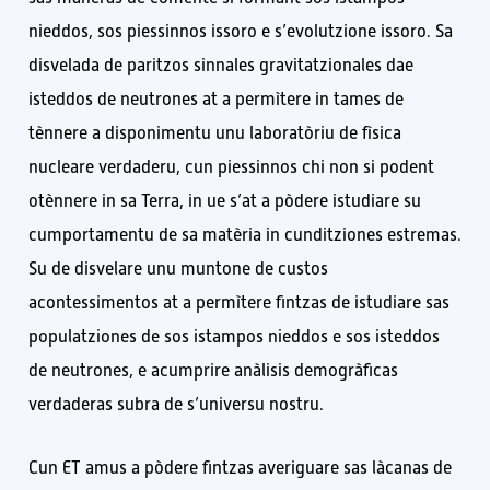
nieddos, sos piessinnos issoro e s’evolutzione issoro. Sa
disvelada de paritzos sinnales gravitatzionales dae
isteddos de neutrones at a permìtere in tames de
tènnere a disponimentu unu laboratòriu de fìsica
nucleare verdaderu, cun piessinnos chi non si podent
otènnere in sa Terra, in ue s’at a pòdere istudiare su
cumportamentu de sa matèria in cunditziones estremas.
Su de disvelare unu muntone de custos
acontessimentos at a permìtere fintzas de istudiare sas
populatziones de sos istampos nieddos e sos isteddos
de neutrones, e acumprire anàlisis demogràficas
verdaderas subra de s’universu nostru.
Cun ET amus a pòdere fintzas averiguare sas làcanas de