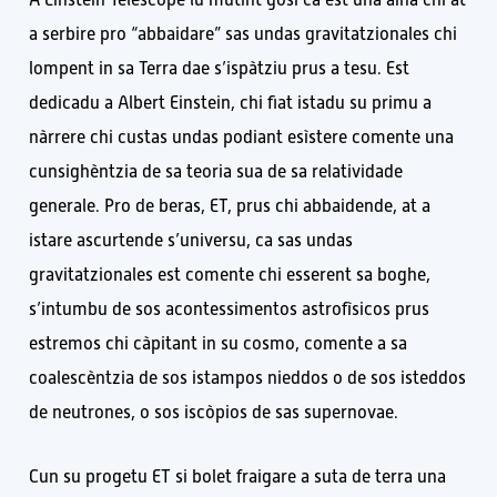
A Einstein Telescope lu mutint gosi ca est una aina chi at
a serbire pro “abbaidare” sas undas gravitatzionales chi
lompent in sa Terra dae s’ispàtziu prus a tesu. Est
dedicadu a Albert Einstein, chi fiat istadu su primu a
nàrrere chi custas undas podiant esìstere comente una
cunsighèntzia de sa teoria sua de sa relatividade
generale. Pro de beras, ET, prus chi abbaidende, at a
istare ascurtende s’universu, ca sas undas
gravitatzionales est comente chi esserent sa boghe,
s’intumbu de sos acontessimentos astrofìsicos prus
estremos chi càpitant in su cosmo, comente a sa
coalescèntzia de sos istampos nieddos o de sos isteddos
de neutrones, o sos iscòpios de sas supernovae.
Cun su progetu ET si bolet fraigare a suta de terra una