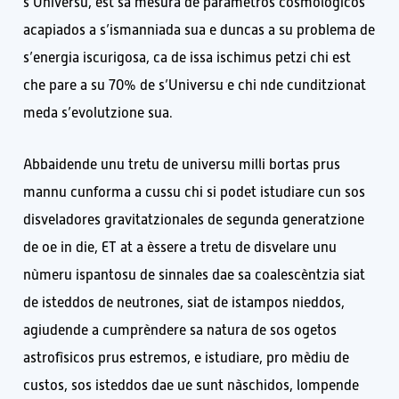
s’Universu, est sa mesura de paràmetros cosmològicos
acapiados a s’ismanniada sua e duncas a su problema de
s’energia iscurigosa, ca de issa ischimus petzi chi est
che pare a su 70% de s’Universu e chi nde cunditzionat
meda s’evolutzione sua.
Abbaidende unu tretu de universu milli bortas prus
mannu cunforma a cussu chi si podet istudiare cun sos
disveladores gravitatzionales de segunda generatzione
de oe in die, ET at a èssere a tretu de disvelare unu
nùmeru ispantosu de sinnales dae sa coalescèntzia siat
de isteddos de neutrones, siat de istampos nieddos,
agiudende a cumprèndere sa natura de sos ogetos
astrofìsicos prus estremos, e istudiare, pro mèdiu de
custos, sos isteddos dae ue sunt nàschidos, lompende