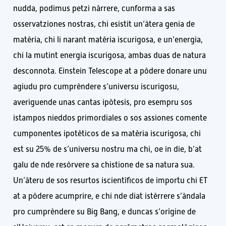
nudda, podimus petzi nàrrere, cunforma a sas
osservatziones nostras, chi esistit un’àtera genia de
matèria, chi li narant matèria iscurigosa, e un’energia,
chi la mutint energia iscurigosa, ambas duas de natura
desconnota. Einstein Telescope at a pòdere donare unu
agiudu pro cumprèndere s’universu iscurigosu,
averiguende unas cantas ipòtesis, pro esempru sos
istampos nieddos primordiales o sos assiones comente
cumponentes ipotèticos de sa matèria iscurigosa, chi
est su 25% de s’universu nostru ma chi, oe in die, b’at
galu de nde resòrvere sa chistione de sa natura sua.
Un’àteru de sos resurtos iscientìficos de importu chi ET
at a pòdere acumprire, e chi nde diat istèrrere s’àndala
pro cumprèndere su Big Bang, e duncas s’orìgine de