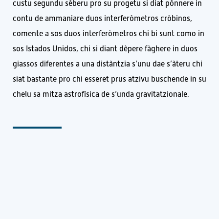
custu segundu sèberu pro su progetu si diat pònnere in
contu de ammaniare duos interferòmetros cròbinos,
comente a sos duos interferòmetros chi bi sunt como in
sos Istados Unidos, chi si diant dèpere fàghere in duos
giassos diferentes a una distàntzia s’unu dae s’àteru chi
siat bastante pro chi esseret prus atzivu buschende in su
chelu sa mitza astrofìsica de s’unda gravitatzionale.