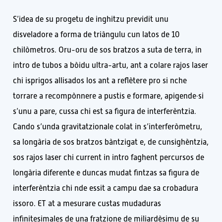
S’idea de su progetu de inghitzu previdit unu
disveladore a forma de triàngulu cun latos de 10
chilòmetros. Oru-oru de sos bratzos a suta de terra, in
intro de tubos a bòidu ultra-artu, ant a colare rajos laser
chi isprigos allisados los ant a reflètere pro si nche
torrare a recompònnere a pustis e formare, apigende·si
s’unu a pare, cussa chi est sa figura de interferèntzia.
Cando s’unda gravitatzionale colat in s’interferòmetru,
sa longària de sos bratzos bàntzigat e, de cunsighèntzia,
sos rajos laser chi current in intro faghent percursos de
longària diferente e duncas mudat fintzas sa figura de
interferèntzia chi nde essit a campu dae sa crobadura
issoro. ET at a mesurare custas mudaduras
infinitesimales de una fratzione de miliardèsimu de su