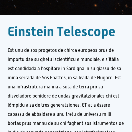
E
i
n
s
t
e
i
n
T
e
l
e
s
c
o
p
e
Est unu de sos progetos de chirca europeos prus de
importu dae su ghetu iscientìficu e mundiale, e s’Itàlia
est candidada a l’ospitare in Sardigna in su giassu de sa
mina serrada de Sos Enattos, in sa leada de Nùgoro. Est
una infrastrutura manna a suta de terra pro su
disveladore benidore de undas gravitatzionales chi est
lòmpidu a sa de tres generatziones. ET at a èssere
capassu de abbaidare a unu tretu de universu milli
bortas prus mannu de su chi faghent sos istrumentos oe