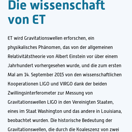
D
i
e
w
i
s
s
e
n
s
c
h
a
f
t
v
o
n
E
T
ET wird Gravitationswellen erforschen, ein
physikalisches Phänomen, das von der allgemeinen
Relativitätstheorie von Albert Einstein vor über einem
Jahrhundert vorhergesehen wurde, und die zum ersten
Mal am 14. September 2015 von den wissenschaftlichen
Kooperationen LIGO und VIRGO dank der beiden
Zwillingsinterferometer zur Messung von
Gravitationswellen LIGO in den Vereinigten Staaten,
eines im Staat Washington und das andere in Louisiana,
beobachtet wurden. Die historische Bedeutung der
Gravitationswellen, die durch die Koaleszenz von zwei