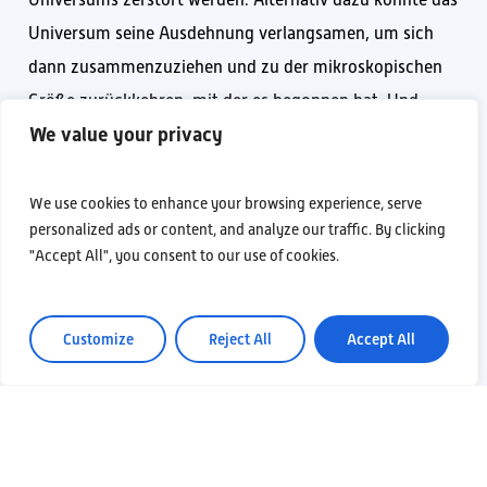
Universums zerstört werden. Alternativ dazu könnte das
Universum seine Ausdehnung verlangsamen, um sich
dann zusammenzuziehen und zu der mikroskopischen
Größe zurückkehren, mit der es begonnen hat. Und
We value your privacy
vielleicht könnte der Prozess sich in einer unendlichen
Reihe von Zyklen wiederholen. Heute können wir dies
nicht wissen: Unsere Unwissenheit hinsichtlich dessen,
We use cookies to enhance your browsing experience, serve
personalized ads or content, and analyze our traffic. By clicking
was das Universum enthält, spiegelt sich unvermeidlich
"Accept All", you consent to our use of cookies.
in unserer momentanen Unfähigkeit wider, sein
Schicksal vorauszusagen. ET kann jedoch dazu
beitragen, den Weg zum Verständnis der dunklen
Customize
Reject All
Accept All
Energie und der Natur der dunklen Materie zu ebnen,
indem die primordialen Schwarzen Löcher, die
Axionwolken sowie die Ansammlungen dunkler Materie
um kompakte Objekte herum untersucht werden.