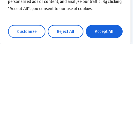
personalized ads or content, and analyze our traffic. By clicking
der Phase der Untersuchung, Planung, des
"Accept All", you consent to our use of cookies.
Baus und der Installation von ET zum
Bezugszentrum der Forschungsgruppe und
Customize
Reject All
Accept All
könnte in der Zukunft ein Empfangszentrum
für die Besucher werden
Entwicklung des Bergwerksmuseums mit
Hilfe von der Wissenschaft und den
Technologien von ET gewidmeten Räumen
unter Erschließung der Geschichte des
Bergwerks und seiner Umwandlung in einen
Bezugsort für die Pionierforschung
Wiederherstellung von
Beherbergungsräumen (Gästehaus und
Restaurant)