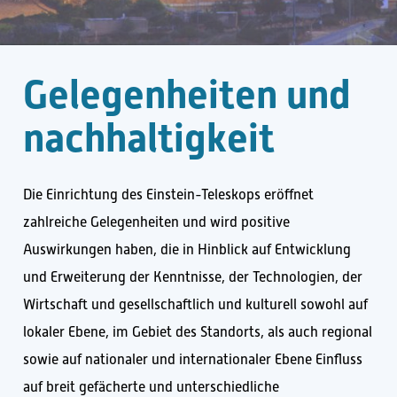
G
e
l
e
g
e
n
h
e
i
t
e
n
u
n
d
n
a
c
h
h
a
l
t
i
g
k
e
i
t
Die Einrichtung des Einstein-Teleskops eröffnet
zahlreiche Gelegenheiten und wird positive
Auswirkungen haben, die in Hinblick auf Entwicklung
und Erweiterung der Kenntnisse, der Technologien, der
Wirtschaft und gesellschaftlich und kulturell sowohl auf
lokaler Ebene, im Gebiet des Standorts, als auch regional
sowie auf nationaler und internationaler Ebene Einfluss
auf breit gefächerte und unterschiedliche