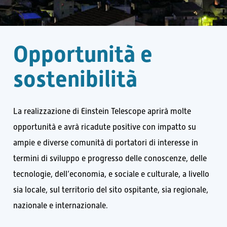
O
p
p
o
r
t
u
n
i
t
à
e
s
o
s
t
e
n
i
b
i
l
i
t
à
La realizzazione di Einstein Telescope aprirà molte
opportunità e avrà ricadute positive con impatto su
ampie e diverse comunità di portatori di interesse in
termini di sviluppo e progresso delle conoscenze, delle
tecnologie, dell’economia, e sociale e culturale, a livello
sia locale, sul territorio del sito ospitante, sia regionale,
nazionale e internazionale.