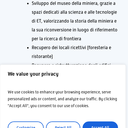
Sviluppo del museo
della miniera, grazie a
spazi dedicati alla scienza e alle tecnologie
di ET, valorizzando la storia della miniera e
la sua riconversione in luogo di riferimento
per la ricerca di frontiera
Recupero dei locali ricettivi (foresteria e
ristorante)
Recupero e ristrutturazione degli edifici
We value your privacy
tecnici della miniera adottando nuove
tecnologie sostenibili, come prototipi
architettonici dei futuri edifici di superficie
We use cookies to enhance your browsing experience, serve
personalized ads or content, and analyze our traffic. By clicking
della facility di ET
"Accept All", you consent to our use of cookies.
Valorizzazione della cultura del sito, come
luogo di esplorazione del sottosuolo, dalle
miniere metallifere e di materiali rari, come
Customize
Reject All
Accept All