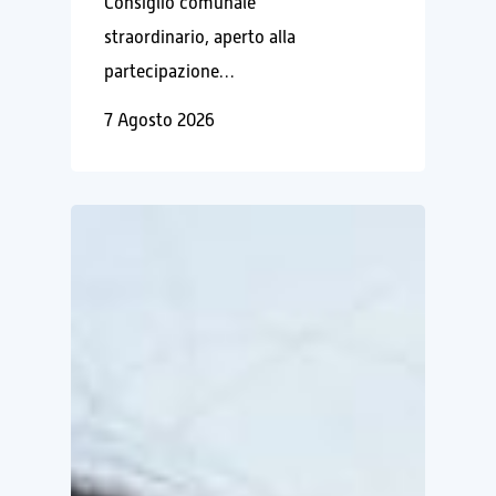
NELLA
Consiglio comunale
SOLIDARIETÀ
straordinario, aperto alla
AI
partecipazione…
RICERCATORI
7 Agosto 2026
DELL’INGV
E
NEL
VERSO
SOSTEGNO
EINSTEIN
AL
TELESCOPE
PROGETTO
–
INTERVISTA
A
MARICA
BRANCHESI