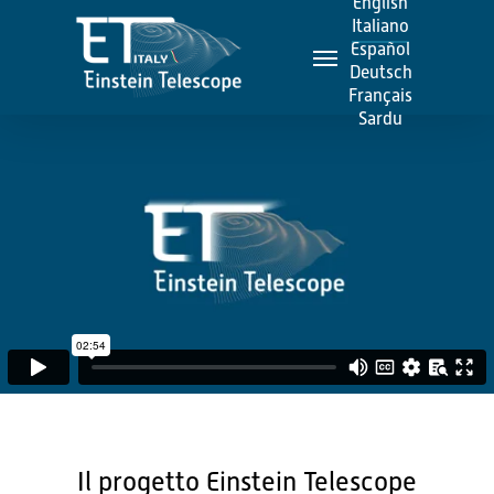
English
Skip
Italiano
Menu
to
Español
Deutsch
main
Français
content
Sardu
Il progetto Einstein Telescope