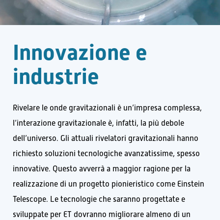
I
n
n
o
v
a
z
i
o
n
e
e
i
n
d
u
s
t
r
i
e
Rivelare le onde gravitazionali è un’impresa complessa,
l’interazione gravitazionale è, infatti, la più debole
dell’universo. Gli attuali rivelatori gravitazionali hanno
richiesto soluzioni tecnologiche avanzatissime, spesso
innovative. Questo avverrà a maggior ragione per la
realizzazione di un progetto pionieristico come Einstein
Telescope. Le tecnologie che saranno progettate e
sviluppate per ET dovranno migliorare almeno di un