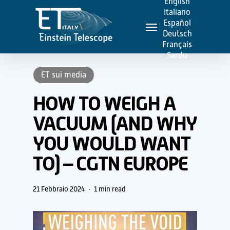
English
Skip
Italiano
Menu
to
Español
Deutsch
main
Français
content
Sardu
ET sui media
HOW TO WEIGH A
VACUUM (AND WHY
YOU WOULD WANT
TO) – CGTN EUROPE
21 Febbraio 2024
1 min read