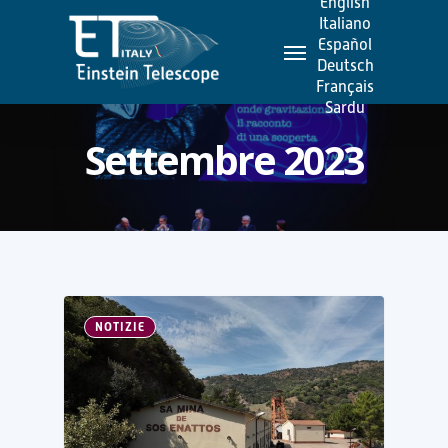
English
Skip
Italiano
Menu
to
Español
Deutsch
main
Français
content
Sardu
Settembre 2023
NOTIZIE