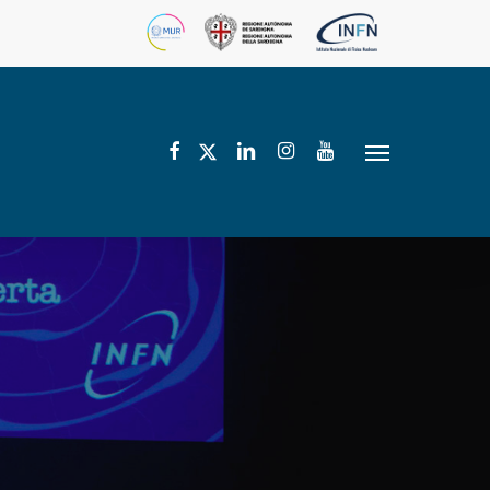
facebook
linkedin
instagram
youtube
twitter
Menu