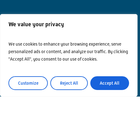
We value your privacy
We use cookies to enhance your browsing experience, serve
Contatti
personalized ads or content, and analyze our traffic. By clicking
"Accept All", you consent to our use of cookies.
Privacy Policy
Area Riservata
Customize
Reject All
Accept All
© Einstein Telescope Italy
Coordinamento grafico e contenuti INFN Ufficio
Comunicazione
Produzione
MLP Studio