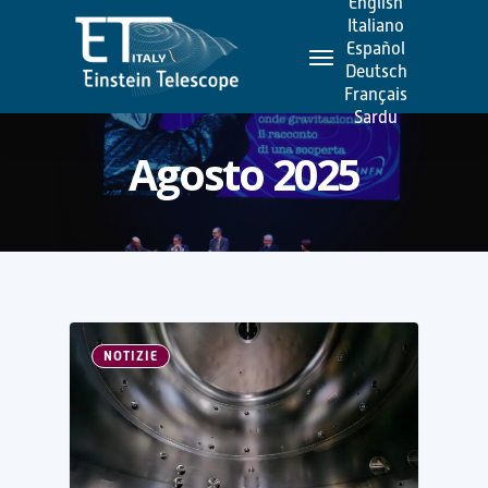
English
Skip
Italiano
Menu
to
Español
Deutsch
main
Français
content
Sardu
Agosto 2025
NOTIZIE