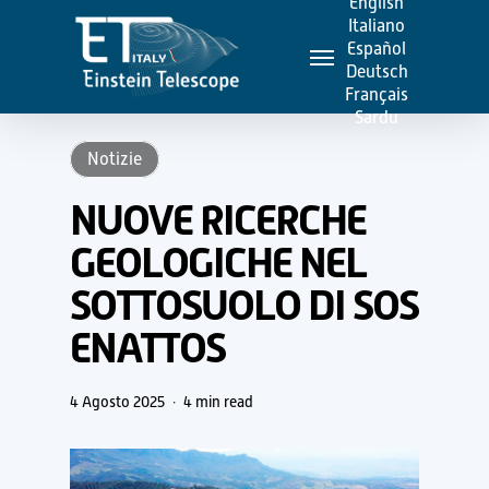
English
Skip
Italiano
Menu
to
Español
Deutsch
main
Français
content
Sardu
Notizie
NUOVE RICERCHE
GEOLOGICHE NEL
SOTTOSUOLO DI SOS
ENATTOS
4 Agosto 2025
4 min read