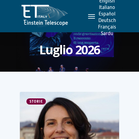
English
Skip
Italiano
Menu
to
Español
Deutsch
main
Français
content
Sardu
Luglio 2026
STORIE