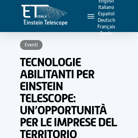
English
Skip
Italiano
Menu
to
Español
Deutsch
main
Français
content
Sardu
Eventi
TECNOLOGIE
ABILITANTI PER
EINSTEIN
TELESCOPE:
UN’OPPORTUNITÀ
PER LE IMPRESE DEL
TERRITORIO