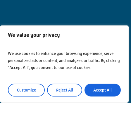
We value your privacy
We use cookies to enhance your browsing experience, serve
Contatti
personalized ads or content, and analyze our traffic. By clicking
"Accept All", you consent to our use of cookies.
Privacy Policy
Area Riservata
Customize
Reject All
Accept All
© Einstein Telescope Italy
Coordinamento grafico e contenuti INFN Ufficio