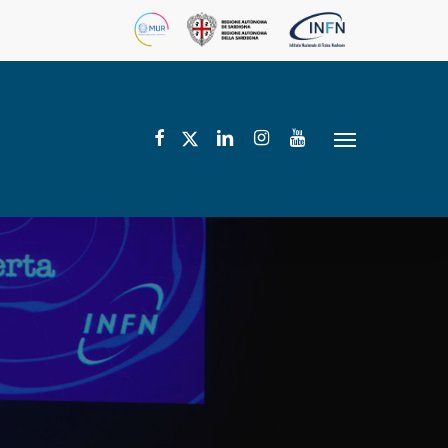
facebook
linkedin
instagram
youtube
twitter
Menu