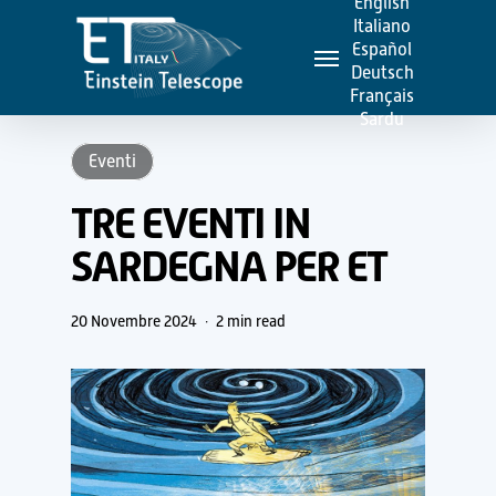
English
Skip
Italiano
Menu
to
Español
Deutsch
main
Français
content
Sardu
Eventi
TRE EVENTI IN
SARDEGNA PER ET
20 Novembre 2024
2 min read