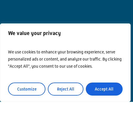
We value your privacy
We use cookies to enhance your browsing experience, serve
Contatti
personalized ads or content, and analyze our traffic. By clicking
"Accept All", you consent to our use of cookies.
Privacy Policy
Area Riservata
Customize
Reject All
Accept All
© Einstein Telescope Italy
Coordinamento grafico e contenuti INFN Ufficio