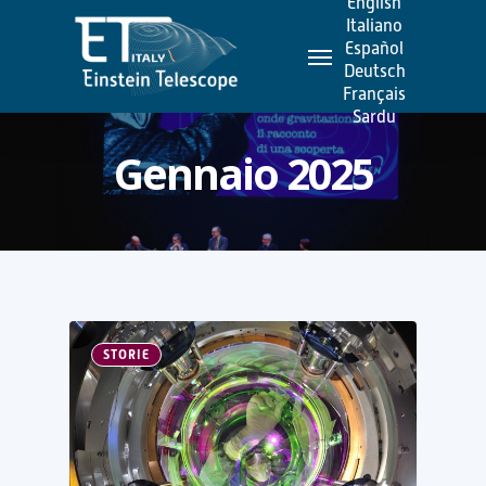
English
Skip
Italiano
Menu
to
Español
Deutsch
main
Français
content
Sardu
Gennaio 2025
STORIE