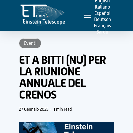
English
Skip
Italiano
Menu
to
Español
Deutsch
main
Français
content
Sardu
Eventi
ET A BITTI (NU) PER
LA RIUNIONE
ANNUALE DEL
CRENOS
27 Gennaio 2025
1 min read