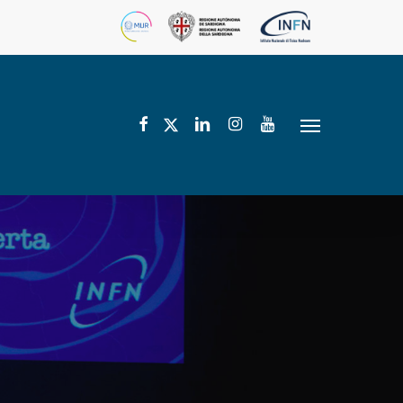
facebook
linkedin
instagram
youtube
twitter
Menu