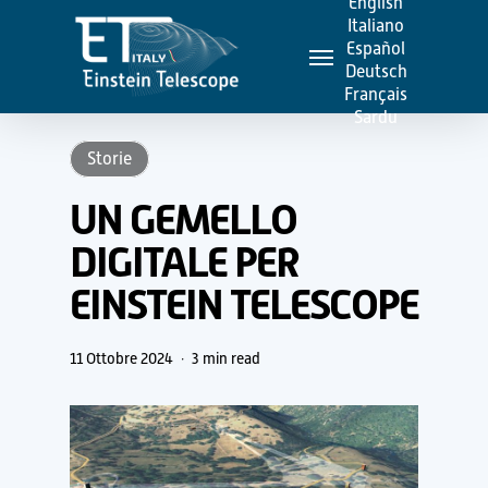
English
Skip
Italiano
Menu
to
Español
Deutsch
main
Français
content
Sardu
Storie
UN GEMELLO
DIGITALE PER
EINSTEIN TELESCOPE
11 Ottobre 2024
3 min read