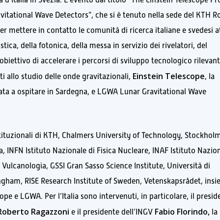
itational Wave Detectors”, che si è tenuto nella sede del KTH R
er mettere in contatto le comunità di ricerca italiane e svedesi a
tica, della fotonica, della messa in servizio dei rivelatori, del
biettivo di accelerare i percorsi di sviluppo tecnologico rilevant
Einstein Telescope
ati allo studio delle onde gravitazionali,
, la
didata a ospitare in Sardegna, e LGWA Lunar Gravitational Wave
ituzionali di KTH, Chalmers University of Technology, Stockhol
 INFN Istituto Nazionale di Fisica Nucleare, INAF Istituto Nazio
e Vulcanologia, GSSI Gran Sasso Science Institute, Università di
ingham, RISE Research Institute of Sweden, Vetenskapsrådet, ins
ope e LGWA. Per l’Italia sono intervenuti, in particolare, il presid
Roberto Ragazzoni
Fabio Florindo,
e il presidente dell’INGV
la