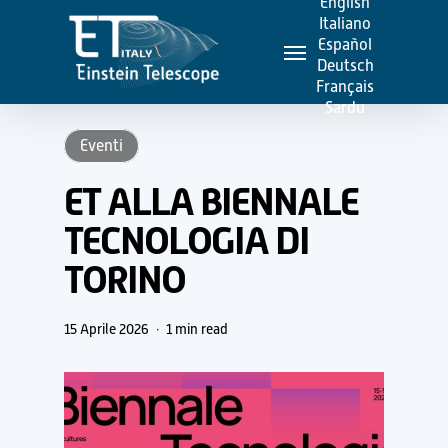
English
Skip
Italiano
Menu
to
Español
Deutsch
main
Français
content
Sardu
Eventi
ET ALLA BIENNALE
TECNOLOGIA DI
TORINO
15 Aprile 2026
1 min read