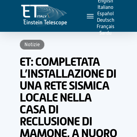
English
Skip
Italiano
Menu
to
Español
Deutsch
main
Français
content
Sardu
Notizie
ET: COMPLETATA
L’INSTALLAZIONE DI
UNA RETE SISMICA
LOCALE NELLA
CASA DI
RECLUSIONE DI
MAMONE, A NUORO