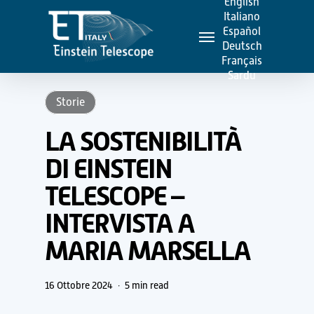
English
Skip
Italiano
Menu
to
Español
Deutsch
main
Français
content
Sardu
Storie
LA SOSTENIBILITÀ
DI EINSTEIN
TELESCOPE –
INTERVISTA A
MARIA MARSELLA
16 Ottobre 2024
5 min read