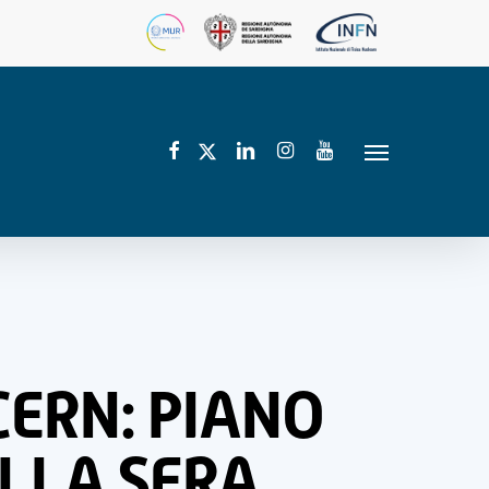
facebook
linkedin
instagram
youtube
twitter
Menu
CERN: PIANO
ELLA SERA