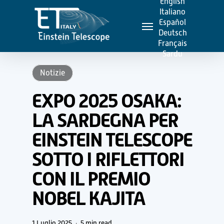
English
Skip
Italiano
Menu
to
Español
Deutsch
main
Français
content
Sardu
Notizie
EXPO 2025 OSAKA:
LA SARDEGNA PER
EINSTEIN TELESCOPE
SOTTO I RIFLETTORI
CON IL PREMIO
NOBEL KAJITA
1 Luglio 2025
5 min read