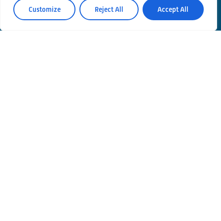
Customize
Reject All
Accept All
Contatti
Privacy Policy
Area Riservata
© Einstein Telescope Italy
Coordinamento grafico e contenuti INFN Ufficio
Comunicazione
Produzione
MLP Studio
ICT service Servizi Nazionali CCR – INFN