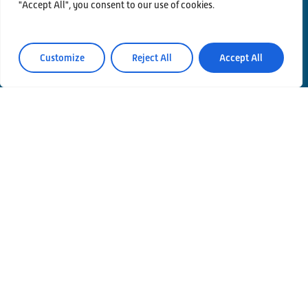
"Accept All", you consent to our use of cookies.
Customize
Reject All
Accept All
Contatti
Privacy Policy
Area Riservata
© Einstein Telescope Italy
Coordinamento grafico e contenuti INFN Ufficio
Comunicazione
Produzione
MLP Studio
ICT service Servizi Nazionali CCR – INFN