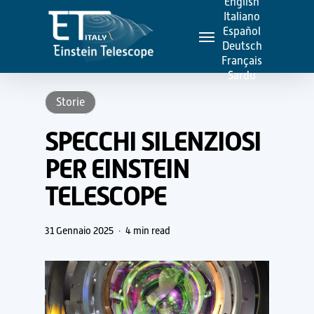
English
Skip
Italiano
Menu
to
Español
Deutsch
main
Français
content
Sardu
Storie
SPECCHI SILENZIOSI
PER EINSTEIN
TELESCOPE
31 Gennaio 2025
4 min read