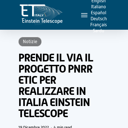
English
Skip
Italiano
Menu
to
Español
Deutsch
main
Français
content
Sardu
Notizie
PRENDE IL VIA IL
PROGETTO PNRR
ETIC PER
REALIZZARE IN
ITALIA EINSTEIN
TELESCOPE
19 Dicembre 2022
4 min read