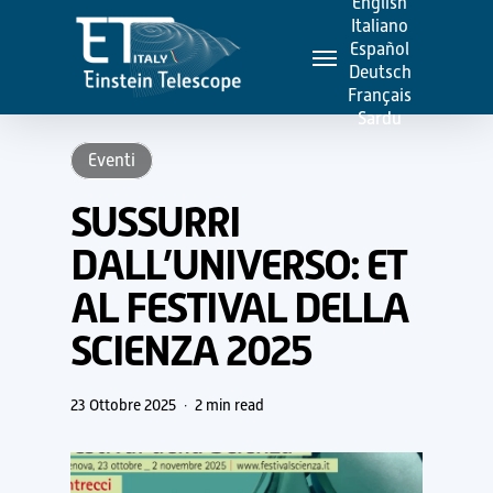
English
Skip
Italiano
Menu
to
Español
Deutsch
main
Français
content
Sardu
Eventi
SUSSURRI
DALL’UNIVERSO: ET
AL FESTIVAL DELLA
SCIENZA 2025
23 Ottobre 2025
2 min read