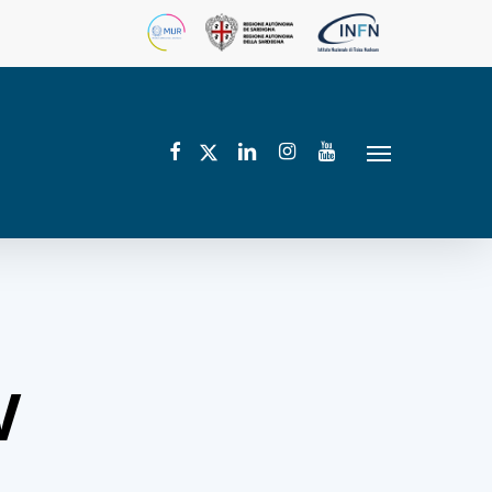
facebook
linkedin
instagram
youtube
twitter
Menu
V