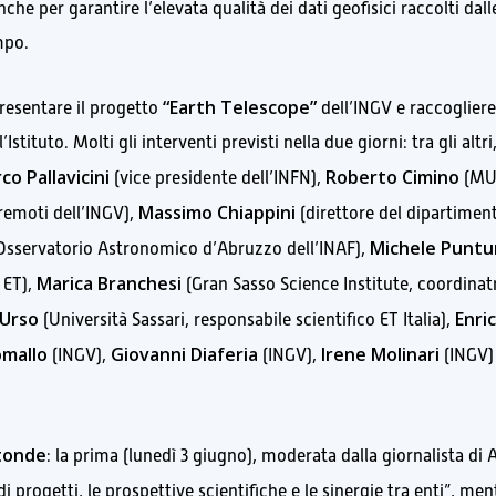
che per garantire l’elevata qualità dei dati geofisici raccolti dall
mpo.
“Earth Telescope”
resentare il progetto
dell’INGV e raccogliere
Istituto. Molti gli interventi previsti nella due giorni: tra gli altri
co Pallavicini
Roberto Cimino
(vice presidente dell’INFN),
(MU
Massimo Chiappini
remoti dell’INGV),
(direttore del dipartimen
Michele Puntu
’Osservatorio Astronomico d’Abruzzo dell’INAF),
Marica Branchesi
 ET),
(Gran Sasso Science Institute, coordinat
’Urso
Enri
(Università Sassari, responsabile scientifico ET Italia),
omallo
Giovanni Diaferia
Irene Molinari
(INGV),
(INGV),
(INGV)
tonde
: la prima (lunedì 3 giugno), moderata dalla giornalista di
i progetti, le prospettive scientifiche e le sinergie tra enti”, men