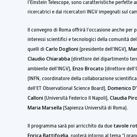
l’Einstein Telescope, sono caratteristiche perfette an
ricercatrici e dai ricercatori INGV impegnati sul ca
Il convegno di Roma offrirà l’occasione anche per p
interessi scientifici e tecnologici della comunità dell’
Carlo Doglioni
Mar
quelli di
(presidente dell’INGV),
Claudio Chiarabba
(direttore del dipartimento ter
Enzo Brocato
ambiente dell’INGV),
(direttore dell
(INFN, coordinatore della collaborazione scientifica
Domenico D
dell’ET Observational Science Board),
Calloni
Claudia Pir
(Università Federico II Napoli),
Maria Marsella
(Sapienza Università di Roma).
tavole ro
Il programma sarà poi arricchito da due
Enrica Battifoglia
, ruoterà intorno al tema “I grand