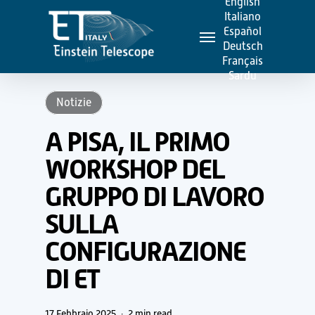
English
Skip
Italiano
Menu
to
Español
Deutsch
main
Français
content
Sardu
Notizie
A PISA, IL PRIMO
WORKSHOP DEL
GRUPPO DI LAVORO
SULLA
CONFIGURAZIONE
DI ET
17 Febbraio 2025
2 min read