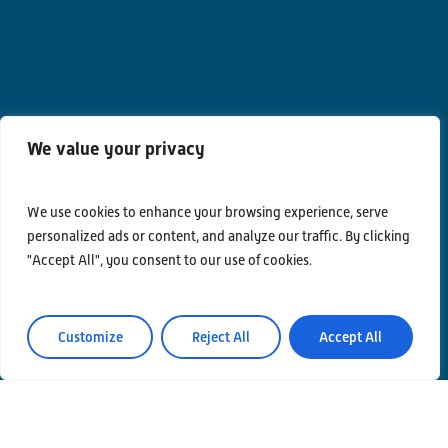
We value your privacy
Contatti
We use cookies to enhance your browsing experience, serve
Privacy Policy
personalized ads or content, and analyze our traffic. By clicking
Area Riservata
"Accept All", you consent to our use of cookies.
Customize
Reject All
Accept All
© Einstein Telescope Italy
Coordinamento grafico e contenuti INFN Ufficio
Comunicazione