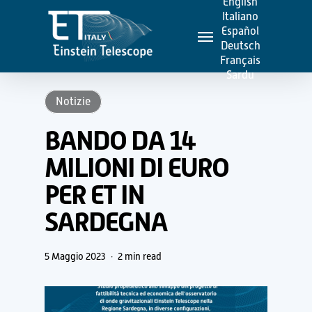
English
Skip
Italiano
Menu
to
Español
Deutsch
main
Français
content
Sardu
Notizie
BANDO DA 14
MILIONI DI EURO
PER ET IN
SARDEGNA
5 Maggio 2023
2 min read