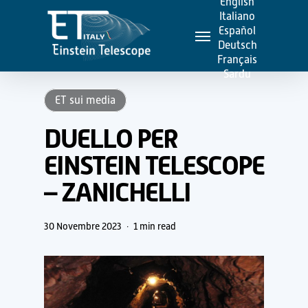
English
Skip
Italiano
Menu
to
Español
Deutsch
main
Français
content
Sardu
ET sui media
DUELLO PER
EINSTEIN TELESCOPE
– ZANICHELLI
30 Novembre 2023
1 min read