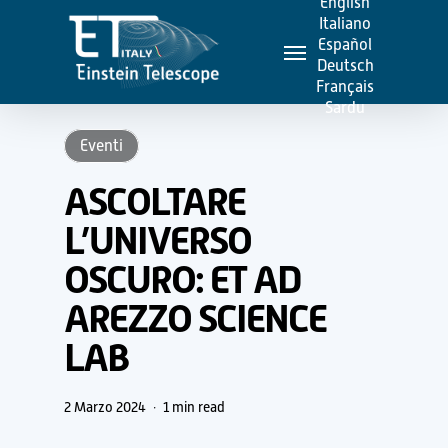
English
Skip
Italiano
Menu
to
Español
Deutsch
main
Français
content
Sardu
Eventi
ASCOLTARE
L’UNIVERSO
OSCURO: ET AD
AREZZO SCIENCE
LAB
2 Marzo 2024
1 min read