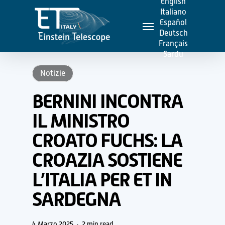
English
Skip
Italiano
Menu
to
Español
Deutsch
main
Français
content
Sardu
Notizie
BERNINI INCONTRA
IL MINISTRO
CROATO FUCHS: LA
CROAZIA SOSTIENE
L’ITALIA PER ET IN
SARDEGNA
4 Marzo 2025
2 min read