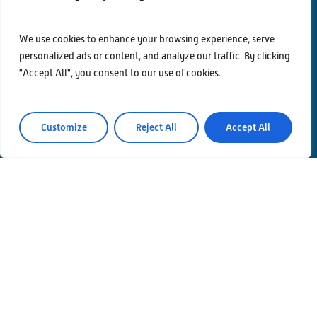
We use cookies to enhance your browsing experience, serve
personalized ads or content, and analyze our traffic. By clicking
Contatti
"Accept All", you consent to our use of cookies.
Privacy Policy
Area Riservata
Customize
Reject All
Accept All
© Einstein Telescope Italy
Coordinamento grafico e contenuti INFN Ufficio
Comunicazione
Produzione
MLP Studio
ICT service Servizi Nazionali CCR – INFN