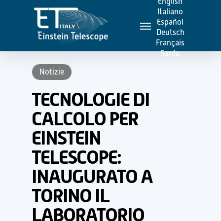
English
Skip
Italiano
Menu
to
Español
Deutsch
main
Français
content
Sardu
Notizie
TECNOLOGIE DI
CALCOLO PER
EINSTEIN
TELESCOPE:
INAUGURATO A
TORINO IL
LABORATORIO