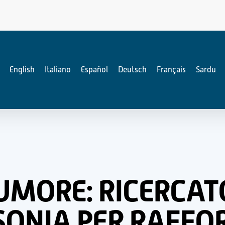
English
Italiano
Español
Deutsch
Français
Sardu
UMORE: RICERCATO
SSONIA PER RAFFO