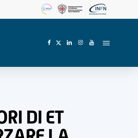
facebook
linkedin
instagram
youtube
twitter
Menu
RI DI ET
RZARE LA