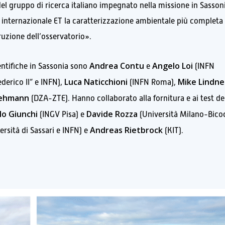
 gruppo di ricerca italiano impegnato nella missione in Sassoni
ca internazionale ET la caratterizzazione ambientale più completa
ruzione dell’osservatorio».
Andrea Contu
Angelo Loi
ientifiche in Sassonia sono
e
(INFN
Luca Naticchioni
Mike Lindne
derico II” e INFN),
(INFN Roma),
Lehmann
(DZA-ZTE). Hanno collaborato alla fornitura e ai test de
lo Giunchi
Davide Rozza
(INGV Pisa) e
(Università Milano-Bico
Andreas Rietbrock
ersità di Sassari e INFN) e
(KIT).