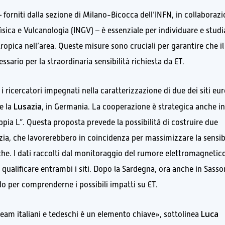
 forniti dalla sezione di Milano-Bicocca dell’INFN, in collaboraz
fisica e Vulcanologia (INGV) – è essenziale per individuare e studi
tropica nell’area. Queste misure sono cruciali per garantire che il
essario per la straordinaria sensibilità richiesta da ET.
 i ricercatori impegnati nella caratterizzazione di due dei siti eu
Lusazia
e la
, in Germania. La cooperazione è strategica anche in
ppia L”. Questa proposta prevede la possibilità di costruire due
zia, che lavorerebbero in coincidenza per massimizzare la sensibi
iche. I dati raccolti dal monitoraggio del rumore elettromagnetic
 qualificare entrambi i siti. Dopo la Sardegna, ora anche in Sasso
do per comprenderne i possibili impatti su ET.
Luca
 team italiani e tedeschi è un elemento chiave», sottolinea