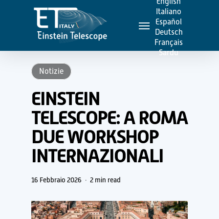
English
Skip
Italiano
Menu
to
Español
Deutsch
main
Français
content
Sardu
Notizie
EINSTEIN
TELESCOPE: A ROMA
DUE WORKSHOP
INTERNAZIONALI
16 Febbraio 2026
2 min read