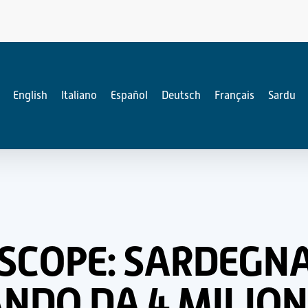
English
Italiano
Español
Deutsch
Français
Sardu
ESCOPE: SARDEGN
NDO DA 4 MILIONI