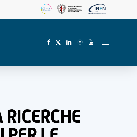
facebook
linkedin
instagram
youtube
twitter
Menu
A RICERCHE
 PER LE