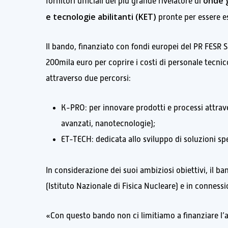
onde g
fornitori ufficiali del più grande rivelatore di
e tecnologie abilitanti (KET)
pronte per essere es
Il bando, finanziato con fondi europei del PR FESR
200mila euro per coprire i costi di personale tecni
attraverso due percorsi:
K-PRO: per innovare prodotti e processi attrave
avanzati, nanotecnologie);
ET-TECH: dedicata allo sviluppo di soluzioni spe
In considerazione dei suoi ambiziosi obiettivi, il ba
(Istituto Nazionale di Fisica Nucleare) e in conness
«Con questo bando non ci limitiamo a finanziare l’