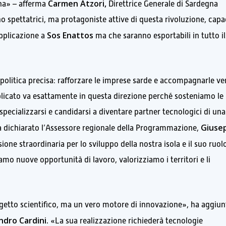
Carmen Atzori,
gna» – afferma
Direttrice Generale di Sardegna
 spettatrici, ma protagoniste attive di questa rivoluzione, capac
Sos Enattos
applicazione a
ma che saranno esportabili in tutto il
a politica precisa: rafforzare le imprese sarde e accompagnarle ve
blicato va esattamente in questa direzione perché sosteniamo le
specializzarsi e candidarsi a diventare partner tecnologici di una
Giuse
ha dichiarato l’Assessore regionale della Programmazione,
one straordinaria per lo sviluppo della nostra isola e il suo ruol
mo nuove opportunità di lavoro, valorizziamo i territori e li
getto scientifico, ma un vero motore di innovazione», ha aggiunt
dro Cardini.
«La sua realizzazione richiederà tecnologie