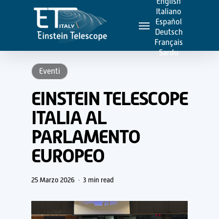
English
Skip
Italiano
Menu
to
Español
Deutsch
main
Français
content
Sardu
Eventi
EINSTEIN TELESCOPE
ITALIA AL
PARLAMENTO
EUROPEO
25 Marzo 2026
3 min read