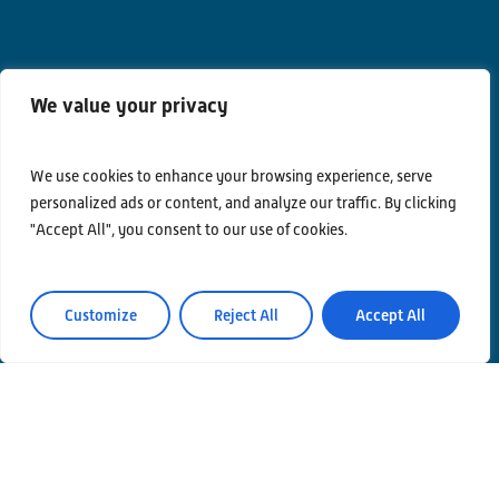
We value your privacy
We use cookies to enhance your browsing experience, serve
Contatti
personalized ads or content, and analyze our traffic. By clicking
"Accept All", you consent to our use of cookies.
Privacy Policy
Area Riservata
Customize
Reject All
Accept All
© Einstein Telescope Italy
Coordinamento grafico e contenuti INFN Ufficio
Comunicazione