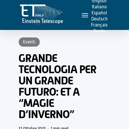
English
Skip
Italiano
Menu
to
Español
Deutsch
main
Français
content
Sardu
Eventi
GRANDE
TECNOLOGIA PER
UN GRANDE
FUTURO: ET A
“MAGIE
D’INVERNO”
31 Ottobre 2023
1 min read