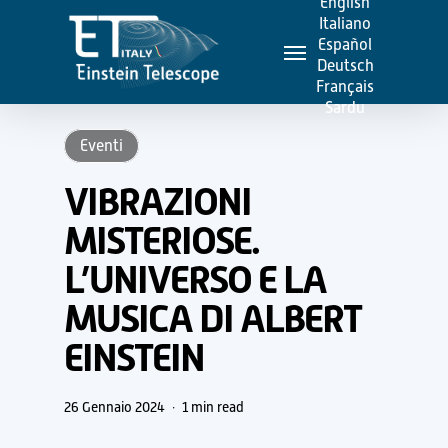
English
Skip
Italiano
Menu
to
Español
Deutsch
main
Français
content
Sardu
Eventi
VIBRAZIONI
MISTERIOSE.
L’UNIVERSO E LA
MUSICA DI ALBERT
EINSTEIN
26 Gennaio 2024
1 min read