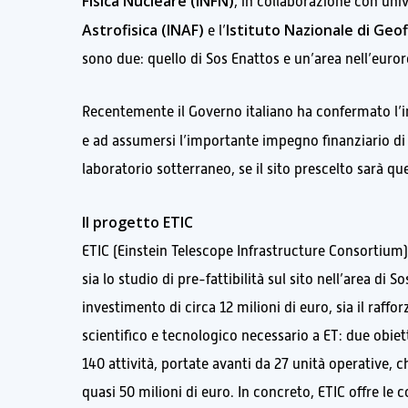
Fisica Nucleare (INFN)
, in collaborazione con univer
Astrofisica (INAF)
Istituto Nazionale di Geof
e l’
sono due: quello di Sos Enattos e un’area nell’euro
Recentemente il Governo italiano ha confermato l’im
e ad assumersi l’importante impegno finanziario di
laboratorio sotterraneo, se il sito prescelto sarà que
Il progetto ETIC
ETIC (Einstein Telescope Infrastructure Consortium) 
sia lo studio di pre-fattibilità sul sito nell’area d
investimento di circa 12 milioni di euro, sia il raff
scientifico e tecnologico necessario a ET: due obiet
140 attività, portate avanti da 27 unità operative,
quasi 50 milioni di euro. In concreto, ETIC offre le c