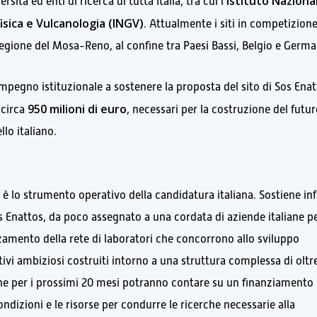
Istituto Nazional
sità ed enti di ricerca di tutta Italia, tra cui l’
isica e Vulcanologia (INGV)
. Attualmente i siti in competizion
regione del Mosa-Reno, al confine tra Paesi Bassi, Belgio e Germa
pegno istituzionale a sostenere la proposta del sito di Sos Enat
950 milioni di euro
 circa
, necessari per la costruzione del futu
llo italiano.
è lo strumento operativo della candidatura italiana. Sostiene inf
i Sos Enattos, da poco assegnato a una cordata di aziende italiane p
orzamento della rete di laboratori che concorrono allo sviluppo
tivi ambiziosi costruiti intorno a una struttura complessa di oltr
 che per i prossimi 20 mesi potranno contare su un finanziamento 
ondizioni e le risorse per condurre le ricerche necessarie alla