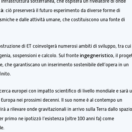
 infrastruttura sotterranea, che ospiterà un rivelatore di onde
tà
: ciò preserverà il futuro esperimento da diverse forme di
smiche e dalle attività umane, che costituiscono una fonte di
costruzione di ET coinvolgerà numerosi ambiti di sviluppo, tra cui
ingegneristico
genia, sospensioni e calcolo. Sul fronte
, il proge
, che garantiscano un inserimento sostenibile dell’opera in un
inito.
icerca europei con impatto scientifico di livello mondiale e sarà 
 in Europa nei prossimi decenni. Il suo nome è al contempo un
rà a rilevare onde gravitazionali in arrivo sulla Terra dallo spazi
er primo ne ipotizzò l’esistenza (oltre 100 anni fa) come
le.