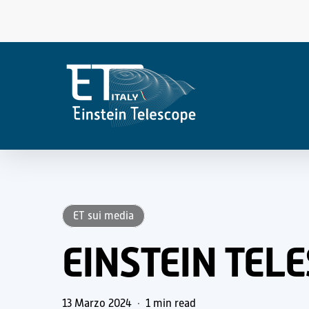
Skip
to
main
content
ET sui media
EINSTEIN TELE
13 Marzo 2024
1 min read