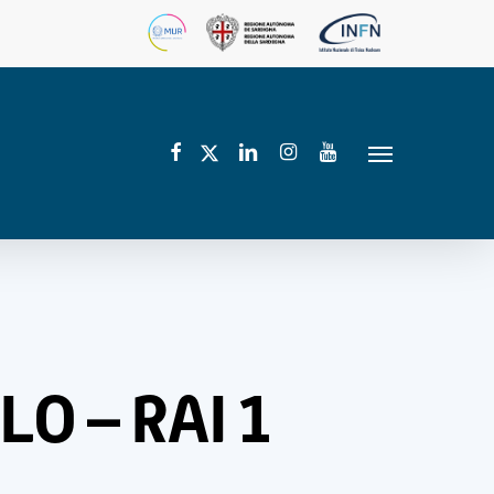
facebook
linkedin
instagram
youtube
twitter
Menu
LO – RAI 1