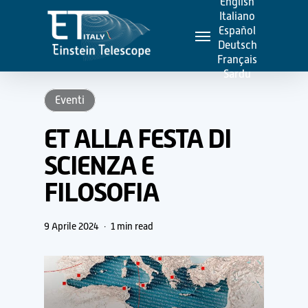
English
Skip
Italiano
Menu
to
Español
Deutsch
main
Français
content
Sardu
Eventi
ET ALLA FESTA DI
SCIENZA E
FILOSOFIA
9 Aprile 2024
1 min read