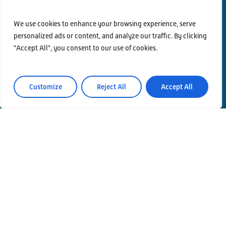
We use cookies to enhance your browsing experience, serve
Contatti
personalized ads or content, and analyze our traffic. By clicking
Privacy Policy
"Accept All", you consent to our use of cookies.
Area Riservata
Customize
Reject All
Accept All
© Einstein Telescope Italy
Coordinamento grafico e contenuti INFN Ufficio
Comunicazione
Produzione
MLP Studio
ICT service Servizi Nazionali CCR – INFN