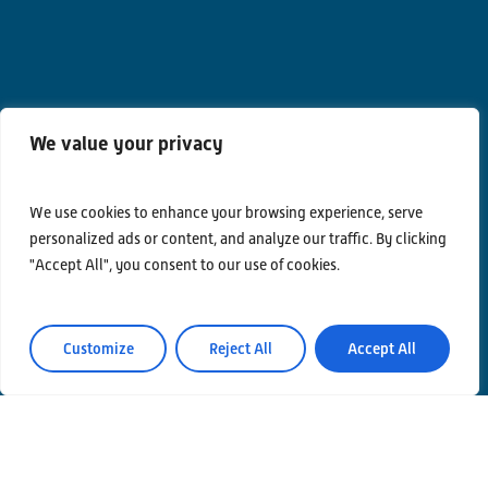
We value your privacy
Contatti
Privacy Policy
We use cookies to enhance your browsing experience, serve
personalized ads or content, and analyze our traffic. By clicking
Area Riservata
"Accept All", you consent to our use of cookies.
Customize
Reject All
Accept All
© Einstein Telescope Italy
Coordinamento grafico e contenuti INFN Ufficio
Comunicazione
Produzione
MLP Studio