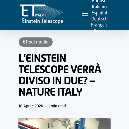
English
Skip
Italiano
Menu
to
Español
Deutsch
main
Français
content
Sardu
ET sui media
L’EINSTEIN
TELESCOPE VERRÀ
DIVISO IN DUE? –
NATURE ITALY
18 Aprile 2024
1 min read